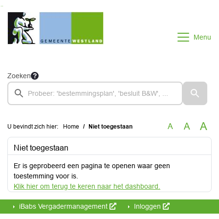
Ga naar de inhoud van deze pagina
Ga naar het zoeken
Ga naar het menu
Menu
Zoeken
A
A
A
U bevindt zich hier:
Home
Niet toegestaan
Niet toegestaan
Er is geprobeerd een pagina te openen waar geen
toestemming voor is.
Klik hier om terug te keren naar het dashboard.
iBabs Vergadermanagement
Inloggen