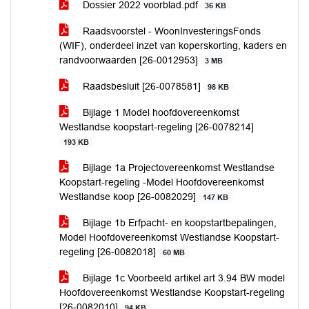
Dossier 2022 voorblad.pdf
36 KB
Raadsvoorstel - WoonInvesteringsFonds
(WIF), onderdeel inzet van koperskorting, kaders en
randvoorwaarden [26-0012953]
3 MB
Raadsbesluit [26-0078581]
98 KB
Bijlage 1 Model hoofdovereenkomst
Westlandse koopstart-regeling [26-0078214]
193 KB
Bijlage 1a Projectovereenkomst Westlandse
Koopstart-regeling -Model Hoofdovereenkomst
Westlandse koop [26-0082029]
147 KB
Bijlage 1b Erfpacht- en koopstartbepalingen,
Model Hoofdovereenkomst Westlandse Koopstart-
regeling [26-0082018]
60 MB
Bijlage 1c Voorbeeld artikel art 3.94 BW model
Hoofdovereenkomst Westlandse Koopstart-regeling
[26-0082010]
94 KB