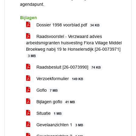
agendapunt.
Bijlagen
Dossier 1998 voorblad.pdf
34 KB
Raadsvoorstel - Verzwaard advies
arbeidsmigranten huisvesting Flora Village Middel
Broekweg nabij 19 te Honselersdijk [26-0073971]
3 MB
Raadsbesluit [26-0073990]
74 KB
Verzoekformulier
149 KB
Goflo
7 MB
Bijlagen goflo
41 MB
Situatie
1 MB
Gevelaanzichten 1
3 MB