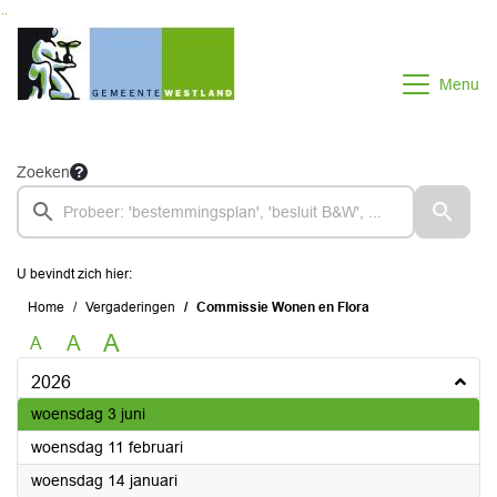
Ga naar de inhoud van deze pagina
Ga naar het zoeken
Ga naar het menu
Menu
Zoeken
U bevindt zich hier:
Home
Vergaderingen
Commissie Wonen en Flora
A
A
A
2026
2026
woensdag 3 juni
2026
woensdag 11 februari
2026
woensdag 14 januari