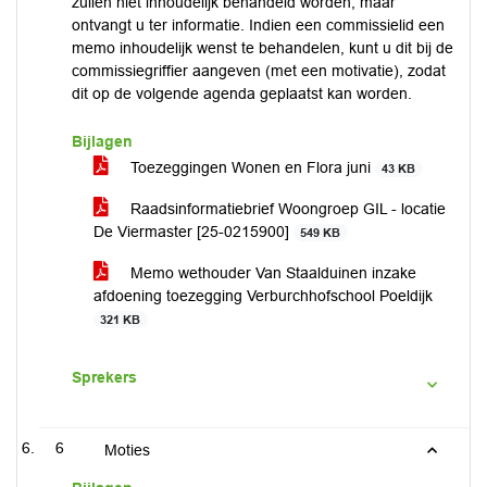
zullen niet inhoudelijk behandeld worden, maar
ontvangt u ter informatie. Indien een commissielid een
memo inhoudelijk wenst te behandelen, kunt u dit bij de
commissiegriffier aangeven (met een motivatie), zodat
dit op de volgende agenda geplaatst kan worden.
Bijlagen
Toezeggingen Wonen en Flora juni
43 KB
Raadsinformatiebrief Woongroep GIL - locatie
De Viermaster [25-0215900]
549 KB
Memo wethouder Van Staalduinen inzake
afdoening toezegging Verburchhofschool Poeldijk
321 KB
Sprekers
6
Moties