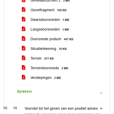
Gevelaanzichten 2
3 MB
Gevelfragment
769 KB
Dwarsdoorsneden
1 MB
Langsdoorsneden
1 MB
Doorsnede podium
447 KB
Situatietekening
78 KB
Terrein
477 KB
Terreindoorsnede
2 MB
Verdiepingen
2 MB
Sprekers
10
Voorstel tot het geven van een positief advies