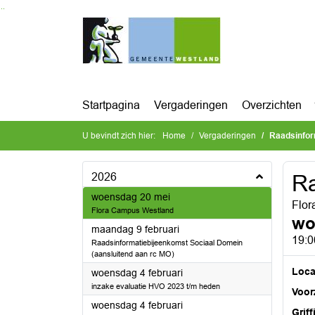
Ga naar de inhoud van deze pagina
Ga naar het zoeken
Ga naar het menu
Startpagina
Vergaderingen
Overzichten
U bevindt zich hier:
Home
Vergaderingen
Raadsinfor
2026
Ra
2026
woensdag 20 mei
Flor
Flora Campus Westland
wo
2026
maandag 9 februari
19:0
Raadsinformatiebijeenkomst Sociaal Domein
(aansluitend aan rc MO)
Loca
2026
woensdag 4 februari
inzake evaluatie HVO 2023 t/m heden
Voorz
2026
woensdag 4 februari
Griff