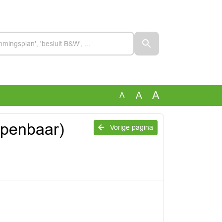
A
A
A
openbaar)
Vorige pagina