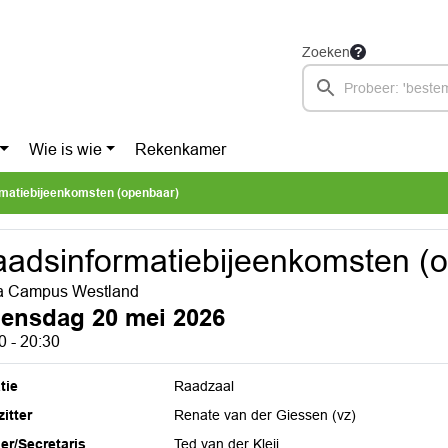
Zoeken
Wie is wie
Rekenkamer
matiebijeenkomsten (openbaar)
adsinformatiebijeenkomsten (
a Campus Westland
ensdag 20 mei 2026
0 - 20:30
tie
Raadzaal
itter
Renate van der Giessen (vz)
ier/Secretaris
Ted van der Kleij