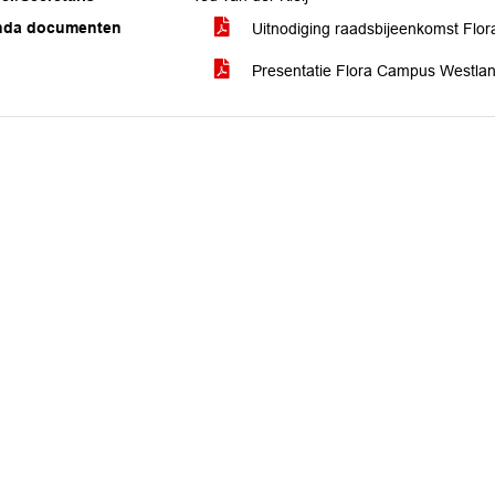
nda documenten
Uitnodiging raadsbijeenkomst Flo
Presentatie Flora Campus Westla