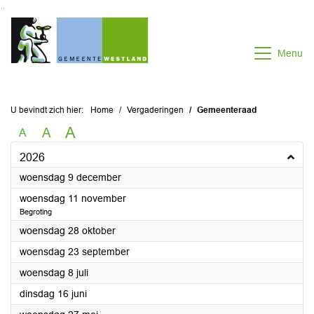
Ga naar de inhoud van deze pagina
Ga naar het zoeken
Ga naar het menu
Menu
U bevindt zich hier:
Home
Vergaderingen
Gemeenteraad
A
A
A
2026
2026
woensdag 9 december
2026
woensdag 11 november
Begroting
2026
woensdag 28 oktober
2026
woensdag 23 september
2026
woensdag 8 juli
2026
dinsdag 16 juni